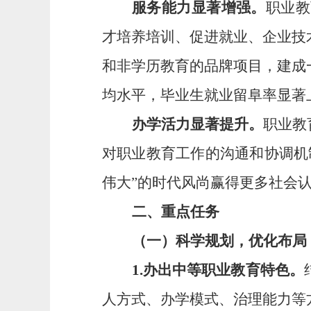
服务能力显著
增强
。
职业教
才培养培训、促进就业、企业技
和非学历教育的品牌项目
，建成
均水平，毕业生就业留阜率显著
办学活力显著提升。
职业教
对职业教育工作的沟通和协调机
伟大”的时代风尚
赢得更多社会
二
、重点任务
（
一
）
科学规划，优化布局
1
.
办出
中
等
职
业教育
特色
。
人方式
、
办学模式
、治理
能力等