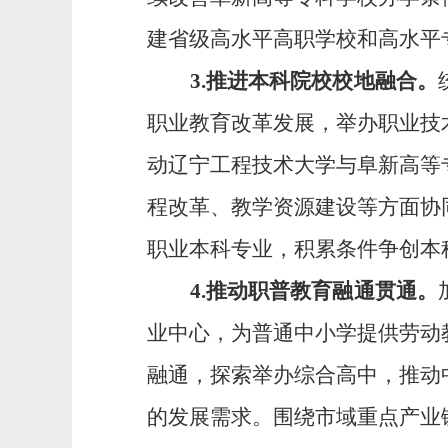
建省级
高水平高职学校和高水平
3
.
推进本科院校校地融合
。
职业教育改革发展，
举办职业技
动辽宁工程技术大学与阜新高等
程改革、教学资源建设等方面协
职业本科专业，
积累条件争
创本
4.
推
动职普教育融通
贯通
。
业中心，为
普通
中小学提供劳动
融通，
探索举办综合高中，
推动
的发展需求。
围绕市域重点产业