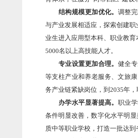
结构规模更加
优化
。
调整完
与产业发展相适应，探索创建职
业生进入应用型本科、职业教育
5000
名以上高技能人才。
专业设置更加
合理
。
健全专
等支柱产业和养老服务、文旅康
务产业链紧缺岗位，
到
2035
年，
办学水平
显著
提高。
职业学
条件明显改善，数字化
水平
明显
质中等职业学校，打造
一批
达到