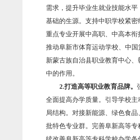
需求
，
提升
毕业生
就业
技能水平
基础的生源。
支持中职学校
紧密
重点专业开展中高职、中高本衔
推动阜新市体育运动学校、中国
新蒙古族自治
县职业教育中心、
中的作用。
2.
打造高等职业教育品牌。
全面提高办学质量
。引导学校主
局结构
。
对接
新能源、绿色食品
批
特色专业群。完善阜新高等专
续改善阜新高等专科学校办学条