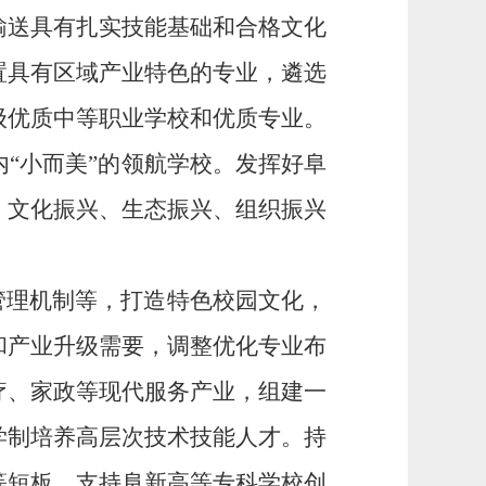
输送具有扎实技能基础和合格文化
置具有区域产业特色的专业，遴选
级优质
中等职业学校和优质专业
。
内
“小而美”的领航学校。
发挥好
阜
、文化振兴、生态振兴、组织振兴
管理机制等
，
打造
特色
校园文化
，
和
产业升级需要，调整优化专业布
疗、家政等现代服务产业
，
组建
一
学制培养高
层次
技术技能人才。持
等短板
。
支持阜新高等专科学校
创