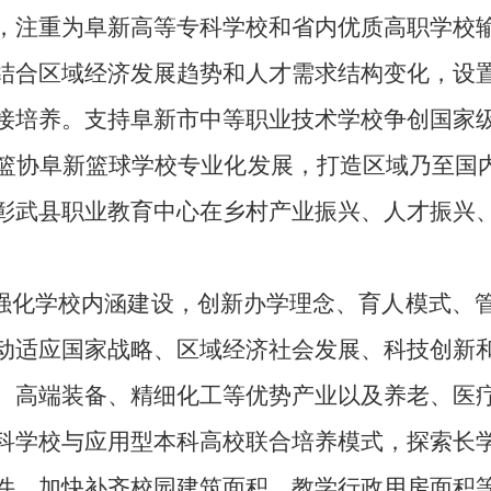
，
注重为阜新高等专科学校和省内优质高职学校
结合区域经济发展趋势和人才需求结构变化，设
接培养
。
支持阜新
市
中等职业技术学校
争创国家
篮协阜新篮球学校专业化发展，打造区域乃至国
彰武县职业教育中心
在
乡村产业振兴、人才振兴
强化
学校
内涵建设，创新办学理念
、
育人模式
、
动适应国家
战略、
区域经济社会发展、科技
创新
、高端装备、精细化工
等
优势产业以及养老、医
科学校与应用型本科高校联合培养模式，探索长
件
，加快补齐校园建筑面积、教学行政用房面积