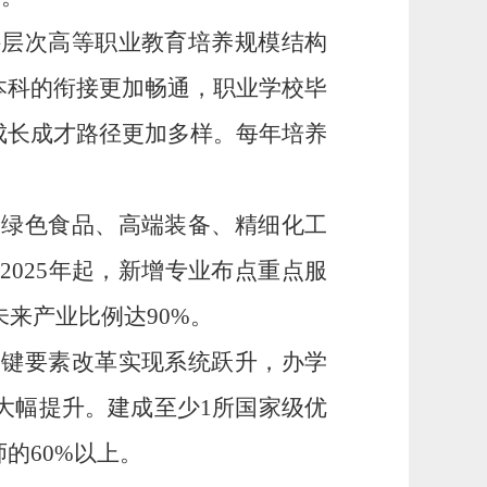
科层次高等职业教育培养规模结构
本科的衔接
更加畅通
，职业学校毕
成长成才路径更加多样
。
每年培养
、绿色食品、高端装备、精细化工
。
2025
年起，新增专业布点
重点
服
未来产业
比例达
90%
。
关键要素改革
实现系统跃升，
办学
大幅提升。建成至少
1
所国家级优
师的
6
0%
以上。