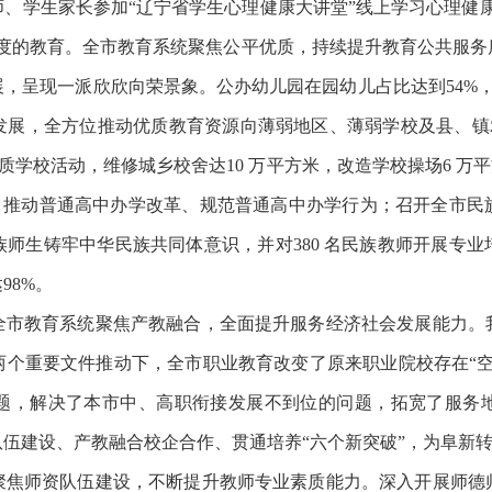
、学生家长参加“辽宁省学生心理健康大讲堂”线上学习心理健
温度的教育。全市教育系统聚焦公平优质，持续提升教育公共服务
，呈现一派欣欣向荣景象。公办幼儿园在园幼儿占比达到54%，普
展，全方位推动优质教育资源向薄弱地区、薄弱学校及县、镇农
优质学校活动，维修城乡校舍达10 万平方米，改造学校操场6 万
中，推动普通高中办学改革、规范普通高中办学行为；召开全市民
师生铸牢中华民族共同体意识，并对380 名民族教师开展专
98%。
全市教育系统聚焦产教融合，全面提升服务经济社会发展能力。
两个重要文件推动下，全市职业教育改变了原来职业院校存在“空
题，解决了本市中、高职衔接发展不到位的问题，拓宽了服务
伍建设、产教融合校企合作、贯通培养“六个新突破”，为阜新
聚焦师资队伍建设，不断提升教师专业素质能力。深入开展师德