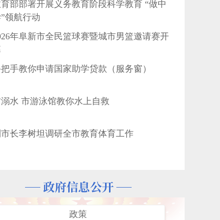
教育部部署开展义务教育阶段科学教育 “做中
学”领航行动
2026年阜新市全民篮球赛暨城市男篮邀请赛开
幕
手把手教你申请国家助学贷款（服务窗）
防溺水 市游泳馆教你水上自救
副市长李树坦调研全市教育体育工作
市游泳馆教你水上自救
阜新市全民足球赛落幕 点亮群众体育新风尚
@阜新家长，事关2026年暑期校外培训，这五
件事请您务必知晓！
政策