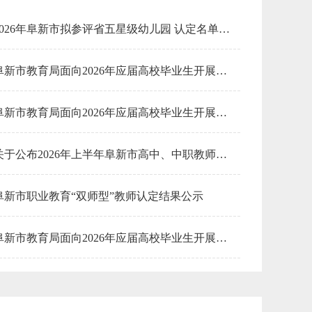
安全生产管理
2026年阜新市拟参评省五星级幼儿园 认定名单公示
中外合作办学
城市建设
阜新市教育局面向2026年应届高校毕业生开展校园招聘教师体检合格人员名单
食盐批发
教育资助
阜新市教育局面向2026年应届高校毕业生开展校园招聘教师拟聘用人员公示
放射性同位素
律师法律
关于公布2026年上半年阜新市高中、中职教师资格认定合格人员名单及证书领取工作的通知
生态违规
阜新市职业教育“双师型”教师认定结果公示
固定资产投资
医师资格证书
放射诊疗
阜新市教育局面向2026年应届高校毕业生开展校园招聘教师体检公告
技能鉴定
2026年阜新市事业单位教师类岗位公开招聘面试人员总成绩