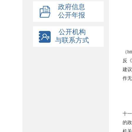
政府信息
办公
公开年报
办
联系
公开机构
传真
与联系方式
互
（
ht
反《
建议
作无
二
1
遵
十一
的政
机关