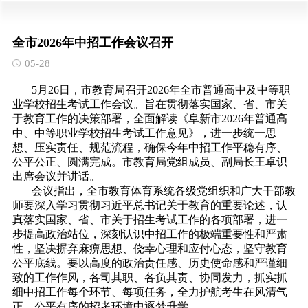
全市2026年中招工作会议召开
05-28
5月26日，市教育局召开2026年全市普通高中及中等职
业学校招生考试工作会议。旨在贯彻落实国家、省、市关
于教育工作的决策部署，全面解读《阜新市2026年普通高
中、中等职业学校招生考试工作意见》，进一步统一思
想、压实责任、规范流程，确保今年中招工作平稳有序、
公平公正、圆满完成。市教育局党组成员、副局长王卓识
出席会议并讲话。
会议指出，全市教育体育系统各级党组织和广大干部教
师要深入学习贯彻习近平总书记关于教育的重要论述，认
真落实国家、省、市关于招生考试工作的各项部署，进一
步提高政治站位，深刻认识中招工作的极端重要性和严肃
性，坚决摒弃麻痹思想、侥幸心理和应付心态，坚守教育
公平底线。要以高度的政治责任感、历史使命感和严谨细
致的工作作风，各司其职、各负其责、协同发力，抓实抓
细中招工作每个环节、每项任务，全力护航考生在风清气
正、公平有序的招考环境中逐梦升学。