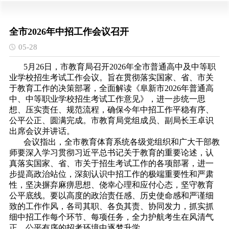
全市2026年中招工作会议召开
05-28
5月26日，市教育局召开2026年全市普通高中及中等职
业学校招生考试工作会议。旨在贯彻落实国家、省、市关
于教育工作的决策部署，全面解读《阜新市2026年普通高
中、中等职业学校招生考试工作意见》，进一步统一思
想、压实责任、规范流程，确保今年中招工作平稳有序、
公平公正、圆满完成。市教育局党组成员、副局长王卓识
出席会议并讲话。
会议指出，全市教育体育系统各级党组织和广大干部教
师要深入学习贯彻习近平总书记关于教育的重要论述，认
真落实国家、省、市关于招生考试工作的各项部署，进一
步提高政治站位，深刻认识中招工作的极端重要性和严肃
性，坚决摒弃麻痹思想、侥幸心理和应付心态，坚守教育
公平底线。要以高度的政治责任感、历史使命感和严谨细
致的工作作风，各司其职、各负其责、协同发力，抓实抓
细中招工作每个环节、每项任务，全力护航考生在风清气
正、公平有序的招考环境中逐梦升学。