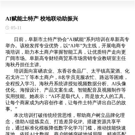
AI赋能土特产 校地联动助振兴
05-11
日前，阜新市土特产协会“AI赋能”系列培训在阜新高专
举办。该校发挥专业优势，以“AI年”为主线，开展电商专
项培训，助力本土商户掌握智能工具，让优质特产走向更
广阔市场。阜新高专财经商贸系市场营销专业教研室主任
海秋丹担任主讲。
培训面向富硒农业、东香谷食品厂、太平镇高粱酒、化
石戈许二丫等本土商户，8名学员克服农忙、路远等困难，
全程投入学习。海秋丹系统讲授短视频数据分析、AI头像
优化、海报设计、产品文案生成、智能配音及视频制作等
实用技能。她表示：“AI不是取代人，而是放大人的工具。
让每个商家成为内容创作者，让每件土特产讲出自己的故
事。”
本次培训打破传统经营思维，帮助商户树立品牌化理
念，借助AI提炼卖点、打造差异化IP。搭建资源共享平
台，通过标准化模板降低数字化学习门槛，推动技能快速
落地。依托AI大数据，商户能够突破地域局限，精准匹配