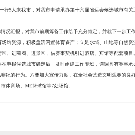
队一行5人来我市，对我市申请承办第十六届省运会候选城市有
作情况汇报，对我市前期筹备工作给予充分肯定，并就下一步工
育场馆资源，积极盘活闲置体育资产；立足水域、山地等自然资
街区、进商圈、进景区，借赛事契机引进酒店、宾馆等配套项目
要在申报候选城市确定后，及时组建工作专班，选调具有赛事承
风赛纪的行为。六要加大宣传力度，在全社会营造文明观赛的良
市体育场、ME篮球馆等7处场馆。