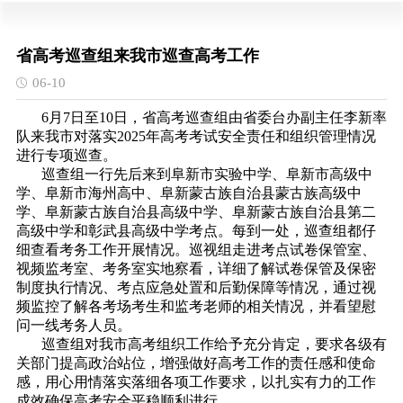
省高考巡查组来我市巡查高考工作
06-10
6月7日至10日，省高考巡查组由省委台办副主任李新率
队来我市对落实2025年高考考试安全责任和组织管理情况
进行专项巡查。
巡查组一行先后来到阜新市实验中学、阜新市高级中
学、阜新市海州高中、阜新蒙古族自治县蒙古族高级中
学、
阜新蒙古族自治县
高级中学、
阜新蒙古族自治县
第二
高级中学
和彰武县高级中学考点。每到一处，巡查组都仔
细查看考务工作开展情况。巡视组走进考点试卷保管室、
视频监考室、考务室实地察看，详细了解试卷保管及保密
制度执行情况、考点应急处置和后勤保障等情况，通过视
频监控了解各考场考生和监考老师的相关情况，并看望慰
问一线考务人员。
巡查组对我市高考组织工作给予充分肯定，要求各级有
关部门提高政治站位，增强做好高考工作的责任感和使命
感，用心用情落实落细各项工作要求，以扎实有力的工作
成效确保高考安全平稳顺利进行。