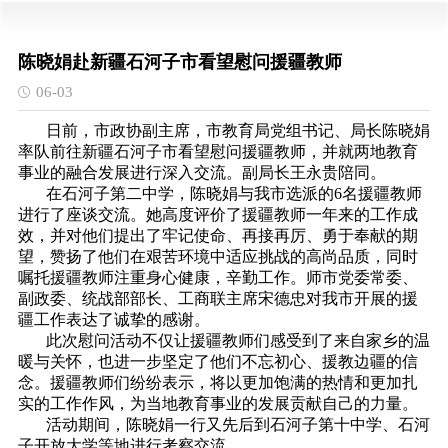
陈晓娟赴新疆石河子市看望慰问援疆教师
06-03
日前，市政协副主席，市教育局党组书记、局长陈晓娟
率队前往新疆石河子市看望慰问援疆教师，并就两地教育
事业的融合发展进行深入交流。副局长王永贵陪同。
在石河子第二中学，陈晓娟与我市选派的6名援疆教师
进行了座谈交流。她高度评价了援疆教师一年来的工作成
效，并对他们提出了牢记使命、再接再厉、勇于奉献的期
望，赞扬了他们在艰苦环境中适应挑战的高尚品质，同时
嘱托援疆教师注重身心健康，辛勤工作。师市党委常委、
副政委、统战部部长、工商联主席宋德忠对我市开展的援
疆工作表达了诚挚的感谢。
此次慰问活动不仅让援疆教师们感受到了来自家乡的温
暖与关怀，也进一步坚定了他们不忘初心、援教边疆的信
念。援疆教师们纷纷表示，将以更加饱满的热情和更加扎
实的工作作风，为当地教育事业的发展贡献自己的力量。
活动期间，陈晓娟一行又先后到石河子第十中学、石河
子开放大学等地进行考察交流。