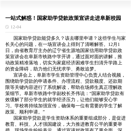
一站式解惑！国家助学贷款政策宣讲走进阜新校园
12-04
国家助学贷款能贷多久？该去哪里申请？这些学生与家
长关心的问题，在一场宣讲会上得到了清晰解答。12月1
日，由省教育厅主办的辽宁省生源地国家信用助学贷款政
策宣讲会在阜新市铁路中学开讲，通过面对面的讲解，推
动政策精准落地，切实为家庭经济困难学生扫清升学路上
的资金障碍，助力他们无忧求学、勇敢追梦。
宣讲会上，阜新市学生资助管理中心负责人结合视频，
围绕助学贷款的申请条件、办理流程、贷款额度、还款期
限等关键内容进行了系统解读，帮助在场师生真正理解政
策细节。阜新市铁路中学副校长齐伟说：“国家助学贷款有
效缓解了部分学生的就学经济压力，让他们能够安心学
习。学校将持续加强宣传，确保每一位有需要的学生了解
政策、顺利申请。”
国家助学贷款是学生资助体系的重要组成部分，是促进
教育、科技、人才强国建设，大力推进教育公平的重要举
措。现场学生纷纷表示，通过宣讲对政策有了更全面、深