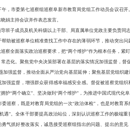
20日下午，市委第七巡察组巡察阜新市教育局党组工作动员会议召
陈晓娟主持会议并作表态发言。
领导班子成员及机关科级以上干部、局直属单位党政主要负责同
于帮助被巡察单位精准查找工作中存在的薄弱环节，推动突出问
巡察全面落实政治巡察要求，把“两个维护”作为根本任务，紧盯“
、常态化。聚焦党中央决策部署在基层的落实情况加强监督，督促
问题加强监督，推动全面从严治党向基层延伸；聚焦基层党组织建
况加强监督，增强群众获得感幸福感安全感。督促被巡察党组织
拥护“两个确立”、坚决做到“两个维护”，为推进中国式现代化
委巡察，既是对教育局党组的一次“政治体检”，也是对教育系
得机遇”。全体干部要提高政治站位，深刻认识巡察工作的极端重
的勇气抓好整改落实，诚恳接受巡察组指出的问题、提出的意见