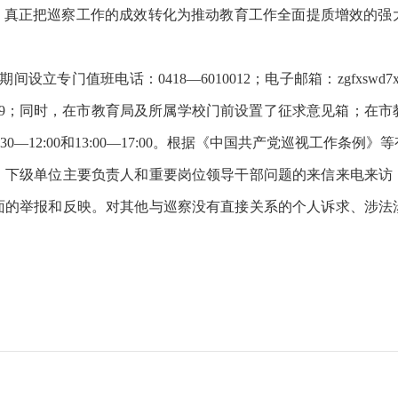
”，真正把巡察工作的成效转化为推动教育工作全面提质增效的强
专门值班电话：0418—6010012；电子邮箱：zgfxswd7xc
099；同时，在市教育局及所属学校门前设置了征求意见箱；在
0—12:00和13:00—17:00。根据《中国共产党巡视工作条
、下级单位主要负责人和重要岗位领导干部问题的来信来电来访
面的举报和反映。对其他与巡察没有直接关系的个人诉求、涉法