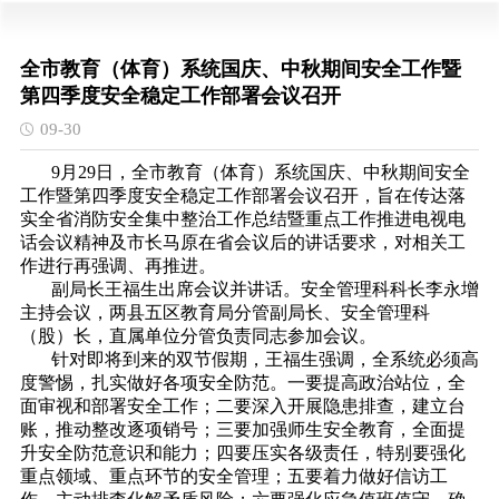
全市教育（体育）系统国庆、中秋期间安全工作暨
第四季度安全稳定工作部署会议召开
09-30
9月29日，全市教育（体育）系统国庆、中秋期间安全
工作暨第四季度安全稳定工作部署会议召开，旨在传达落
实全省消防安全集中整治工作总结暨重点工作推进电视电
话会议精神及市长马原在省会议后的讲话要求，对相关工
作进行再强调、再推进。
副局长王福生出席会议并讲话。安全管理科科长李永增
主持会议，两县五区教育局分管副局长、安全管理科
（股）长，直属单位分管负责同志参加会议。
针对即将到来的双节假期，王福生强调，全系统必须高
度警惕，扎实做好各项安全防范。一要提高政治站位，全
面审视和部署安全工作；二要深入开展隐患排查，建立台
账，推动整改逐项销号；三要加强师生安全教育，全面提
升安全防范意识和能力；四要压实各级责任，特别要强化
重点领域、重点环节的安全管理；五要着力做好信访工