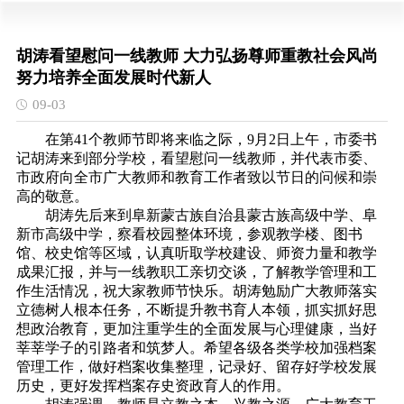
胡涛看望慰问一线教师 大力弘扬尊师重教社会风尚
努力培养全面发展时代新人
09-03
在第41个教师节即将来临之际，9月2日上午，市委书
记胡涛来到部分学校，看望慰问一线教师，并代表市委、
市政府向全市广大教师和教育工作者致以节日的问候和崇
高的敬意。
胡涛先后来到阜新蒙古族自治县蒙古族高级中学、阜
新市高级中学，察看校园整体环境，参观教学楼、图书
馆、校史馆等区域，认真听取学校建设、师资力量和教学
成果汇报，并与一线教职工亲切交谈，了解教学管理和工
作生活情况，祝大家教师节快乐。胡涛勉励广大教师落实
立德树人根本任务，不断提升教书育人本领，抓实抓好思
想政治教育，更加注重学生的全面发展与心理健康，当好
莘莘学子的引路者和筑梦人。希望各级各类学校加强档案
管理工作，做好档案收集整理，记录好、留存好学校发展
历史，更好发挥档案存史资政育人的作用。