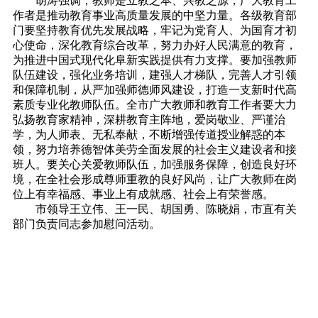
胡涛强调，教师是立教之本、兴教之源，广大教育工
作者是推动教育事业高质量发展的中坚力量。各级教育部
门要坚持教育优先发展战略，牢记为党育人、为国育才初
心使命，深化教育综合改革，努力办好人民满意的教育，
为推进中国式现代化阜新实践提供有力支撑。要加强教师
队伍建设，强化业务培训，建强人才梯队，完善人才引领
和保障机制，从严加强师德师风建设，打造一支新时代高
素质专业化教师队伍。全市广大教师和教育工作者要大力
弘扬教育家精神，深耕教育主阵地，爱岗敬业、严谨治
学，为人师表、无私奉献，不断增强传道授业解惑的本
领，努力培养德智体美劳全面发展的社会主义建设者和接
班人。要关心关爱教师队伍，加强服务保障，创造良好环
境，在全社会形成尊师重教的良好风尚，让广大教师在岗
位上有幸福感、事业上有成就感、社会上有荣誉感。
市领导王立伟、王一民、胡国勇、陈晓娟，市直有关
部门负责同志参加慰问活动。