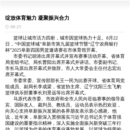
绽放体育魅力 凝聚振兴合力
08-25
篮球让城市活力四射，城市因篮球热力十足。8月22
日，“中国篮球城”阜新市第九届篮球节暨“辽宁农商银行
杯”2025阜新四国男篮邀请赛在市体育馆开幕。
市委书记胡涛出席开幕式并宣布赛事活动开幕。省体育
局党组书记、局长曹阳出席开幕式并讲话。市委副书记、
市长马原出席开幕式并致辞。市人大常委会主任付志宏出
席开幕式。
市委常委、宣传部部长王一民为比赛开球。省体育局党
组成员、副局长李成梁‌，省篮协主席、辽宁沈阳三生飞豹
篮球俱乐部董事长刘景远等出席开幕式。
马原代表市委、市政府和全市人民向莅临赛事的领导嘉
宾、国际友人、裁判员、教练员、运动员表示热烈欢迎，
向关心支持阜新振兴发展的各界朋友表示衷心感谢。他
说，近年来，阜新深入贯彻落实习近平总书记关于体育强
国建设的重要指示精神，深入实施全面振兴新突破三年行
动，以篮球为代表的体育事业蓬勃发展，以篮球为纽带的