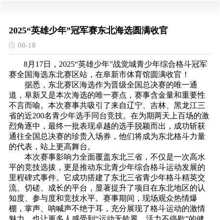
2025“英雄少年”冠军赛东北海选圆满收官
08-18
8月17日，2025“英雄少年”战觉城青少年综合格斗冠军
赛全国海选东北赛区站，在阜新市体育馆圆满收官！
据悉，东北赛区海选作为晋级全国总决赛的唯一通
道，阜新又是本次海选的唯一赛点，赛事含金量和重要性
不言而喻。本次赛事共吸引了来自辽宁、吉林、黑龙江三
省的近200名青少年选手同台竞技。在为期两天上百场的激
烈角逐中，最终一批表现卓越的选手脱颖而出，成功斩获
通往全国总决赛的珍贵入场券，他们将成为东北格斗力量
的代表，站上更高舞台。
本次赛事影响力全面覆盖东北三省，不仅是一次高水
平的竞技选拔，更是推动东北青少年综合格斗运动发展的
里程碑式事件。它成功搭建了东北三省青少年格斗精英交
流、切磋、成长的平台，显著提升了项目在东北地区的认
知度、参与度和竞技水平。赛事期间，现场观众热情爆
棚，掌声、呐喊声不绝于耳，充分展现了格斗运动的激情
魅力，也让更多人感受到“运动无龄界，活力不停歇”的健