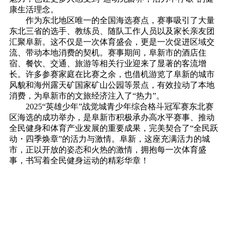
康生活理念。
作为东北地区唯一的全国海选赛点，赛事吸引了大量
东北三省的选手、教练员、随队工作人员以及家长亲友团
汇聚阜新。这不仅是一次体育盛会，更是一次促进区域交
流、带动本地消费的契机。赛事期间，阜新市的酒店住
宿、餐饮、交通、旅游等相关行业迎来了显著的客流增
长。许多参赛家庭在比赛之余，也借机游览了阜新的城市
风貌和海州露天矿国家矿山公园等景点，有效拉动了本地
消费，为阜新市的文旅经济注入了“热力”。
2025“英雄少年”战觉城青少年综合格斗冠军赛东北赛
区海选的成功举办，是阜新市积极承办高水平赛事、推动
全民健身和体育产业发展的重要成果，完美契合了“全民跃
动・四季焕章”的活力与激情。阜新，这座充满活力的城
市，正以开放的姿态和火热的激情，拥抱每一次体育盛
事，书写着全民健身运动的精彩华章！